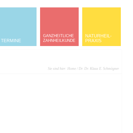
NATURHEIL­
GANZHEITLICHE
TERMINE
PRAXIS
ZAHNHEILKUNDE
Sie sind hier:
Home
/ Dr. Dr. Klaus E. Schmögner