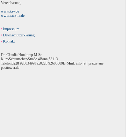
Vereinbarung
www.kzv.de
www.zaek-nr.de
Impressum
Datenschutzerklärung
Kontakt
Dr. Claudia Honkomp M.Sc.
Kurt-Schumacher-Straße 4
Bonn
,
53113
Telefon
0228 92683499
Fax
0228 92683509
E-Mail:
info [at] praxis-am-
posttower.de