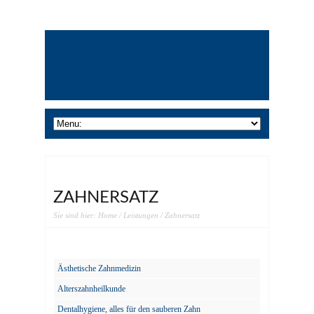
ZAHNERSATZ
Sie sind hier:
Home
/
Leistungen
/ Zahnersatz
Ästhetische Zahnmedizin
Alterszahnheilkunde
Dentalhygiene, alles für den sauberen Zahn