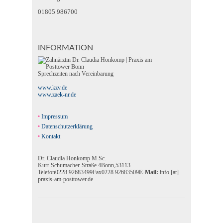
01805 986700
INFORMATION
Sprechzeiten nach Vereinbarung
www.kzv.de
www.zaek-nr.de
Impressum
Datenschutzerklärung
Kontakt
Dr. Claudia Honkomp M.Sc.
Kurt-Schumacher-Straße 4
Bonn
,
53113
Telefon
0228 92683499
Fax
0228 92683509
E-Mail:
info [at]
praxis-am-posttower.de