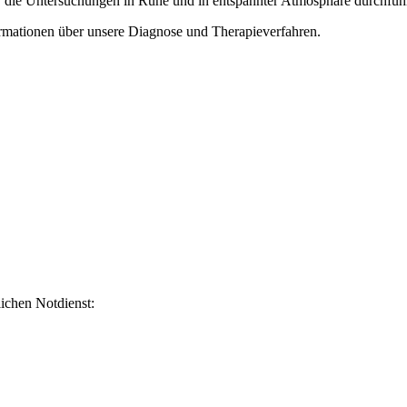
wir die Untersuchungen in Ruhe und in entspannter Atmosphäre durchfü
ormationen über unsere Diagnose und Therapieverfahren.
lichen Notdienst: