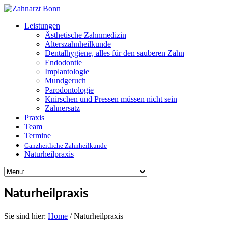
Leistungen
Ästhetische Zahnmedizin
Alterszahnheilkunde
Dentalhygiene, alles für den sauberen Zahn
Endodontie
Implantologie
Mundgeruch
Parodontologie
Knirschen und Pressen müssen nicht sein
Zahnersatz
Praxis
Team
Termine
Ganzheitliche Zahnheilkunde
Naturheil­praxis
Naturheilpraxis
Sie sind hier:
Home
/ Naturheilpraxis