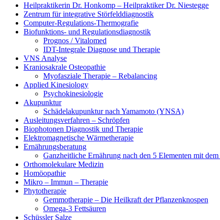
Heilpraktikerin Dr. Honkomp – Heilpraktiker Dr. Niestegge
Zentrum für integrative Störfelddiagnostik
Computer-Regulations-Thermografie
Biofunktions- und Regulationsdiagnostik
Prognos / Vitalomed
IDT-Integrale Diagnose und Therapie
VNS Analyse
Kraniosakrale Osteopathie
Myofasziale Therapie – Rebalancing
Applied Kinesiology
Psychokinesiologie
Akupunktur
Schädelakupunktur nach Yamamoto (YNSA)
Ausleitungsverfahren – Schröpfen
Biophotonen Diagnostik und Therapie
Elektromagnetische Wärmetherapie
Ernährungsberatung
Ganzheitliche Ernährung nach den 5 Elementen mit de
Orthomolekulare Medizin
Homöopathie
Mikro – Immun – Therapie
Phytotherapie
Gemmotherapie – Die Heilkraft der Pflanzenknospen
Omega-3 Fettsäuren
Schüssler Salze