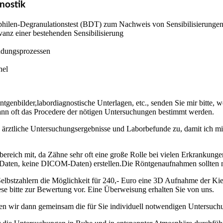
nostik
hilen-Degranulationstest (BDT) zum Nachweis von Sensibilisierungen
vanz einer bestehenden Sensibilisierung
ndungsprozessen
hel
tgenbilder,labordiagnostische Unterlagen, etc., senden Sie mir bitte, w
ann oft das Procedere der nötigen Untersuchungen bestimmt werden.
 ärztliche Untersuchungsergebnisse und Laborbefunde zu, damit ich mi
eich mit, da Zähne sehr oft eine große Rolle bei vielen Erkrankungen
Daten, keine DICOM-Daten) erstellen.Die Röntgenaufnahmen sollten nic
Selbstzahlern die Möglichkeit für 240,- Euro eine 3D Aufnahme der Kiefe
 bitte zur Bewertung vor. Eine Überweisung erhalten Sie von uns.
n wir dann gemeinsam die für Sie individuell notwendigen Untersuchu