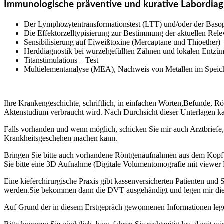
Immunologische präventive und kurative Labordiag
Der Lymphozytentransformationstest (LTT) und/oder der Basop
Die Effektorzelltypisierung zur Bestimmung der aktuellen Rele
Sensibilisierung auf Eiweißtoxine (Mercaptane und Thioether)
Herddiagnostik bei wurzelgefüllten Zähnen und lokalen Entzü
Titanstimulations – Test
Multielementanalyse (MEA), Nachweis von Metallen im Speic
Ihre Krankengeschichte, schriftlich, in einfachen Worten,Befunde, Rön
Aktenstudium verbraucht wird. Nach Durchsicht dieser Unterlagen k
Falls vorhanden und wenn möglich, schicken Sie mir auch Arztbriefe,
Krankheitsgeschehen machen kann.
Bringen Sie bitte auch vorhandene Röntgenaufnahmen aus dem Kopfber
Sie bitte eine 3D Aufnahme (Digitale Volumentomografie mit viewer 
Eine kieferchirurgische Praxis gibt kassenversicherten Patienten und 
werden.Sie bekommen dann die DVT ausgehändigt und legen mir diese
Auf Grund der in diesem Erstgepräch gewonnenen Informationen lege