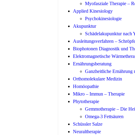
Myofasziale Therapie – R
Applied Kinesiology
Psychokinesiologie
Akupunktur
Schädelakupunktur nach
Ausleitungsverfahren – Schröpf
Biophotonen Diagnostik und Th
Elektromagnetische Wärmethera
Ernährungsberatung
Ganzheitliche Ernährung
Orthomolekulare Medizin
Homöopathie
Mikro – Immun – Therapie
Phytotherapie
Gemmotherapie – Die Heil
Omega-3 Fettsäuren
Schüssler Salze
Neuraltherapie