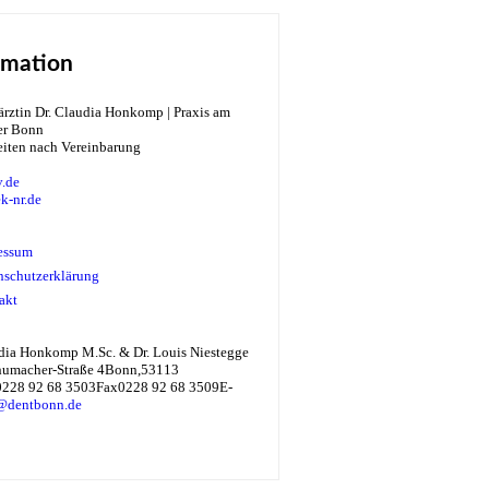
rmation
eiten nach Vereinbarung
.de
k-nr.de
essum
nschutzerklärung
akt
udia Honkomp M.Sc. & Dr. Louis Niestegge
humacher-Straße 4
Bonn
,
53113
0228 92 68 3503
Fax
0228 92 68 3509
E-
@dentbonn.de