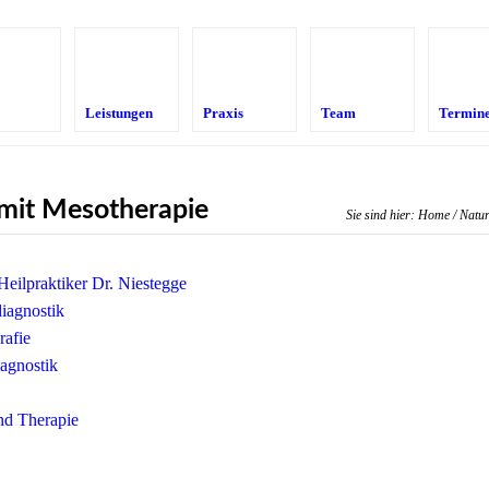
Leistungen
Praxis
Team
Termin
mit Mesotherapie
Sie sind hier:
Home
/
Natur
eilpraktiker Dr. Niestegge
diagnostik
afie
agnostik
nd Therapie