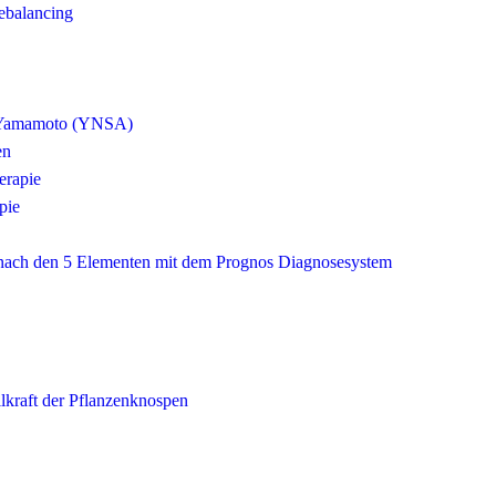
ebalancing
 Yamamoto (YNSA)
en
erapie
pie
 nach den 5 Elementen mit dem Prognos Diagnosesystem
kraft der Pflanzenknospen