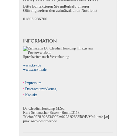
Bitte kontaktieren Sie außerhalb unserer
Öffnungszeiten den zahnärztlichen Notdienst:
01805 986700
INFORMATION
Sprechzeiten nach Vereinbarung
www.kzv.de
www.zaek-nr.de
Impressum
Datenschutzerklärung
Kontakt
Dr. Claudia Honkomp M.Sc.
Kurt-Schumacher-Straße 4
Bonn
,
53113
Telefon
0228 92683499
Fax
0228 92683509
E-Mail:
info [at]
praxis-am-posttower.de