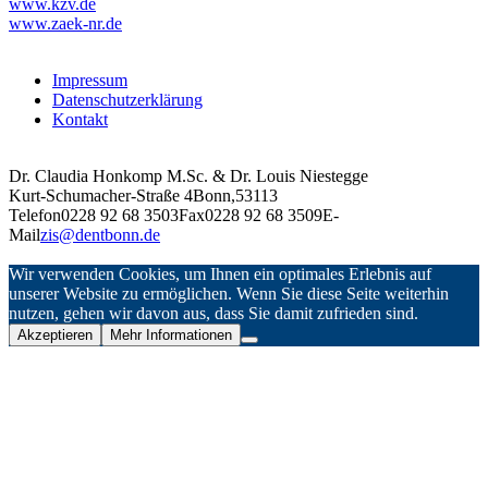
www.kzv.de
www.zaek-nr.de
Impressum
Datenschutzerklärung
Kontakt
Dr. Claudia Honkomp M.Sc. & Dr. Louis Niestegge
Kurt-Schumacher-Straße 4
Bonn
,
53113
Telefon
0228 92 68 3503
Fax
0228 92 68 3509
E-
Mail
zis@dentbonn.de
Wir verwenden Cookies, um Ihnen ein optimales Erlebnis auf
unserer Website zu ermöglichen. Wenn Sie diese Seite weiterhin
nutzen, gehen wir davon aus, dass Sie damit zufrieden sind.
Akzeptieren
Mehr Informationen