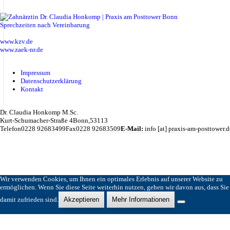
Sprechzeiten nach Vereinbarung
www.kzv.de
www.zaek-nr.de
Impressum
Datenschutzerklärung
Kontakt
Dr. Claudia Honkomp M.Sc.
Kurt-Schumacher-Straße 4
Bonn
,
53113
Telefon
0228 92683499
Fax
0228 92683509
E-Mail:
info [at] praxis-am-posttower.d
Wir verwenden Cookies, um Ihnen ein optimales Erlebnis auf unserer Website zu
ermöglichen. Wenn Sie diese Seite weiterhin nutzen, gehen wir davon aus, dass Sie
damit zufrieden sind.
Akzeptieren
Mehr Informationen