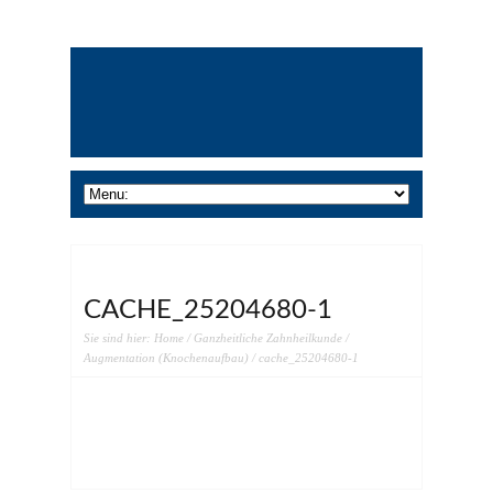
CACHE_25204680-1
Sie sind hier:
Home
/
Ganzheitliche Zahnheilkunde
/
Augmentation (Knochenaufbau)
/ cache_25204680-1