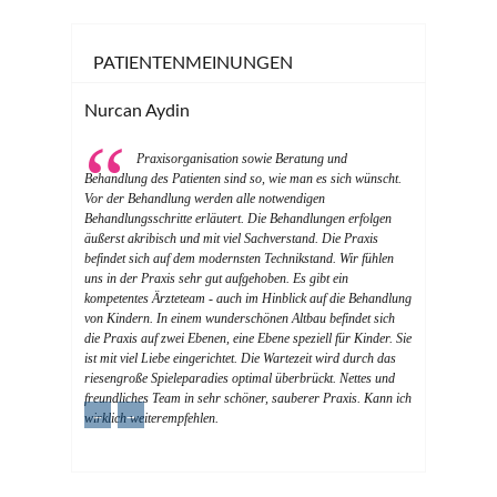
PATIENTENMEINUNGEN
Nurcan Aydin
Praxisorganisation sowie Beratung und
Behandlung des Patienten sind so, wie man es sich wünscht.
Vor der Behandlung werden alle notwendigen
Behandlungsschritte erläutert. Die Behandlungen erfolgen
äußerst akribisch und mit viel Sachverstand. Die Praxis
befindet sich auf dem modernsten Technikstand. Wir fühlen
uns in der Praxis sehr gut aufgehoben. Es gibt ein
kompetentes Ärzteteam - auch im Hinblick auf die Behandlung
von Kindern. In einem wunderschönen Altbau befindet sich
die Praxis auf zwei Ebenen, eine Ebene speziell für Kinder. Sie
ist mit viel Liebe eingerichtet. Die Wartezeit wird durch das
riesengroße Spieleparadies optimal überbrückt. Nettes und
freundliches Team in sehr schöner, sauberer Praxis. Kann ich
←
→
wirklich weiterempfehlen.