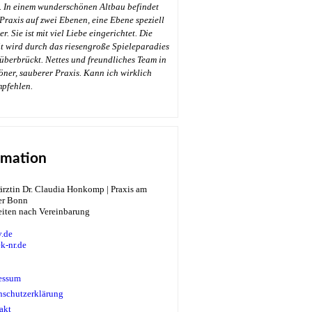
. In einem wunderschönen Altbau befindet
 Praxis auf zwei Ebenen, eine Ebene speziell
r. Sie ist mit viel Liebe eingerichtet. Die
t wird durch das riesengroße Spieleparadies
überbrückt. Nettes und freundliches Team in
öner, sauberer Praxis. Kann ich wirklich
→
mpfehlen.
rmation
eiten nach Vereinbarung
.de
k-nr.de
essum
nschutzerklärung
akt