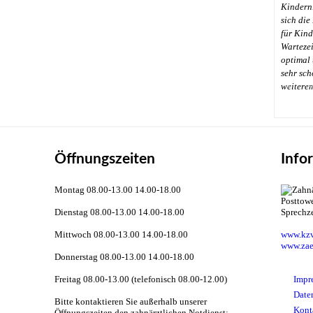
Kindern
sich die
für Kinde
Wartezei
optimal 
sehr sch
←
weitere
Öffnungszeiten
Info
Montag 08.00-13.00 14.00-18.00
Dienstag 08.00-13.00 14.00-18.00
Sprechz
Mittwoch 08.00-13.00 14.00-18.00
www.kzv
www.zae
Donnerstag 08.00-13.00 14.00-18.00
Freitag 08.00-13.00 (telefonisch 08.00-12.00)
Impr
Date
Bitte kontaktieren Sie außerhalb unserer
Kont
Öffnungszeiten den zahnärztlichen Notdienst: