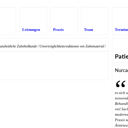
Leistungen
Praxis
Team
Termin
anzheitliche Zahnheilkunde
/
Unverträglichkeitsreaktionen von Zahnmaterial
/
Pati
Nurca
es sich 
notwendi
Behandl
viel Sac
modernst
Praxis s
Ärztetea