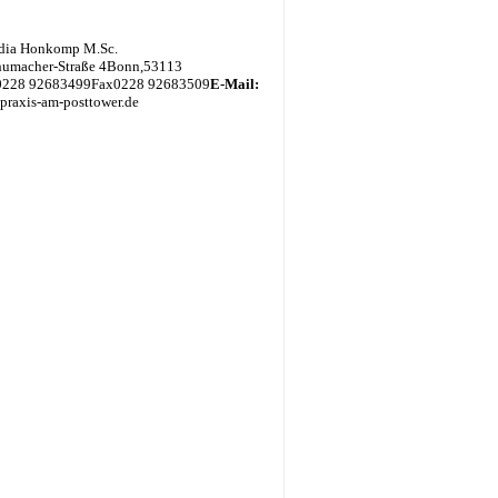
udia Honkomp M.Sc.
humacher-Straße 4
Bonn
,
53113
0228 92683499
Fax
0228 92683509
E-Mail:
] praxis-am-posttower.de