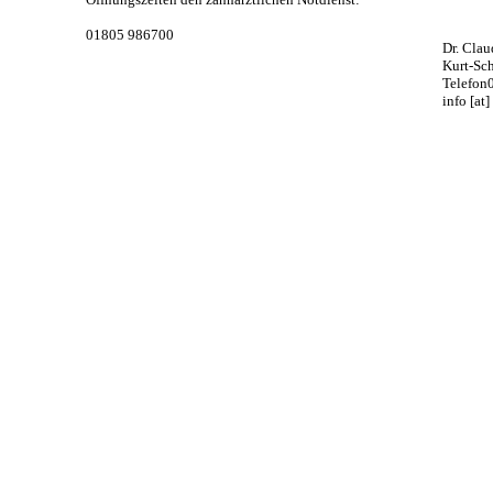
01805 986700
Dr. Cla
Kurt-Sc
Telefon
info [at