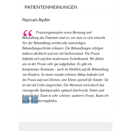
PATIENTENMEINUNGEN
Nurcan Aydin
Praxisorganisation sowie Beratung und
Behandlung des Patienten sind so, wie man es sich wünscht.
Vor der Behandlung werden alle notwendigen
Behandlungsschritte erläutert. Die Behandlungen erfolgen
äußerst akribisch und mit viel Sachverstand. Die Praxis
befindet sich auf dem modernsten Technikstand. Wir fühlen
uns in der Praxis sehr gut aufgehoben. Es gibt ein
kompetentes Ärzteteam - auch im Hinblick auf die Behandlung
von Kindern. In einem wunderschönen Altbau befindet sich
die Praxis auf zwei Ebenen, eine Ebene speziell für Kinder. Sie
ist mit viel Liebe eingerichtet. Die Wartezeit wird durch das
riesengroße Spieleparadies optimal überbrückt. Nettes und
freundliches Team in sehr schöner, sauberer Praxis. Kann ich
←
→
wirklich weiterempfehlen.