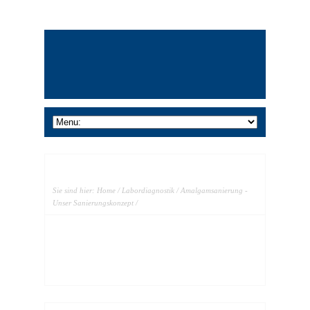
Sie sind hier:
Home
/
Labordiagnostik
/
Amalgamsanierung -
Unser Sanierungskonzept
/