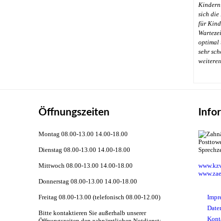
Kindern
sich die
für Kinde
Wartezei
optimal 
sehr sch
←
weitere
Öffnungszeiten
Info
Montag 08.00-13.00 14.00-18.00
Dienstag 08.00-13.00 14.00-18.00
Sprechz
Mittwoch 08.00-13.00 14.00-18.00
www.kzv
www.zae
Donnerstag 08.00-13.00 14.00-18.00
Freitag 08.00-13.00 (telefonisch 08.00-12.00)
Impr
Date
Bitte kontaktieren Sie außerhalb unserer
Kont
Öffnungszeiten den zahnärztlichen Notdienst: