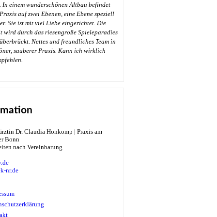
. In einem wunderschönen Altbau befindet
 Praxis auf zwei Ebenen, eine Ebene speziell
r. Sie ist mit viel Liebe eingerichtet. Die
t wird durch das riesengroße Spieleparadies
überbrückt. Nettes und freundliches Team in
öner, sauberer Praxis. Kann ich wirklich
→
mpfehlen.
rmation
eiten nach Vereinbarung
.de
k-nr.de
essum
nschutzerklärung
akt