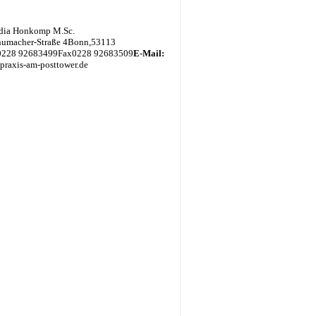
udia Honkomp M.Sc.
humacher-Straße 4
Bonn
,
53113
0228 92683499
Fax
0228 92683509
E-Mail:
] praxis-am-posttower.de