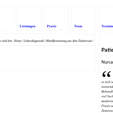
Leistungen
Praxis
Team
Termin
e sind hier:
Home
/
Labordiagnostik
/
Metallfreisetzung aus dem Zahnersatz
/
Pati
Nurca
es sich 
notwendi
Behandl
viel Sac
modernst
Praxis s
Ärztetea