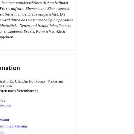
. In einem wunderschönen Altbau befindet
 Praxis auf zwei Ebenen, eine Ebene speziell
r. Sie ist mit viel Liebe eingerichtet. Die
t wird durch das riesengroße Spieleparadies
überbrückt. Nettes und freundliches Team in
öner, sauberer Praxis. Kann ich wirklich
→
mpfehlen.
rmation
eiten nach Vereinbarung
.de
k-nr.de
essum
nschutzerklärung
akt