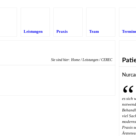
Leistungen
Praxis
Team
Termin
Pati
Sie sind hier:
Home
/
Leistungen
/ CEREC
Nurca
es sich 
notwendi
Behandl
viel Sac
modernst
Praxis s
Ärztetea