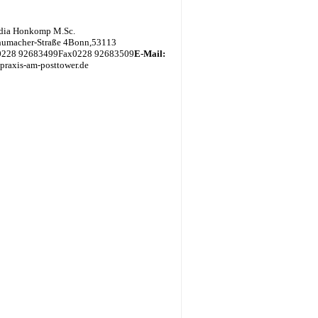
udia Honkomp M.Sc.
humacher-Straße 4
Bonn
,
53113
0228 92683499
Fax
0228 92683509
E-Mail:
] praxis-am-posttower.de