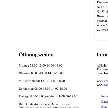
Kindern
sich die
für Kinde
Wartezei
optimal 
sehr sch
←
weitere
Öffnungszeiten
Info
Montag 08.00-13.00 14.00-18.00
Dienstag 08.00-13.00 14.00-18.00
Sprechz
Mittwoch 08.00-13.00 14.00-18.00
www.kzv
www.zae
Donnerstag 08.00-13.00 14.00-18.00
Freitag 08.00-13.00 (telefonisch 08.00-12.00)
Impr
Date
Bitte kontaktieren Sie außerhalb unserer
Kont
Öffnungszeiten den zahnärztlichen Notdienst: