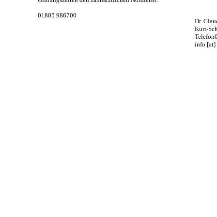
01805 986700
Dr. Cla
Kurt-Sc
Telefon
info [at