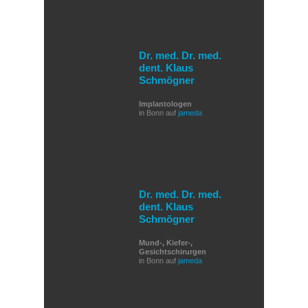
Dr. med. Dr. med.
dent. Klaus
Schmögner
Implantologen
in Bonn auf
jameda
Dr. med. Dr. med.
dent. Klaus
Schmögner
Mund-, Kiefer-,
Gesichtschirurgen
in Bonn auf
jameda