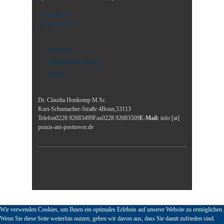
www.kzv.de
www.zaek-nr.de
Impressum
Datenschutzerklärung
Kontakt
Dr. Claudia Honkomp M.Sc.
Kurt-Schumacher-Straße 4
Bonn
,
53113
Telefon
0228 92683499
Fax
0228 92683509
E-Mail:
info [at]
praxis-am-posttower.de
Wir verwenden Cookies, um Ihnen ein optimales Erlebnis auf unserer Website zu ermöglichen.
Wenn Sie diese Seite weiterhin nutzen, gehen wir davon aus, dass Sie damit zufrieden sind.