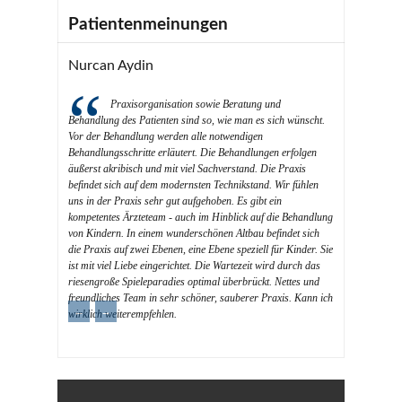
Patientenmeinungen
Nurcan Aydin
Praxisorganisation sowie Beratung und
Behandlung des Patienten sind so, wie man es sich wünscht.
Vor der Behandlung werden alle notwendigen
Behandlungsschritte erläutert. Die Behandlungen erfolgen
äußerst akribisch und mit viel Sachverstand. Die Praxis
befindet sich auf dem modernsten Technikstand. Wir fühlen
uns in der Praxis sehr gut aufgehoben. Es gibt ein
kompetentes Ärzteteam - auch im Hinblick auf die Behandlung
von Kindern. In einem wunderschönen Altbau befindet sich
die Praxis auf zwei Ebenen, eine Ebene speziell für Kinder. Sie
ist mit viel Liebe eingerichtet. Die Wartezeit wird durch das
riesengroße Spieleparadies optimal überbrückt. Nettes und
freundliches Team in sehr schöner, sauberer Praxis. Kann ich
←
→
wirklich weiterempfehlen.