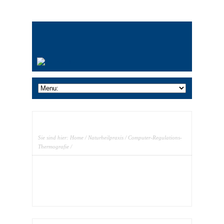
Sie sind hier:
Home
/
Naturheilpraxis
/
Computer-Regulations-
Thermografie
/