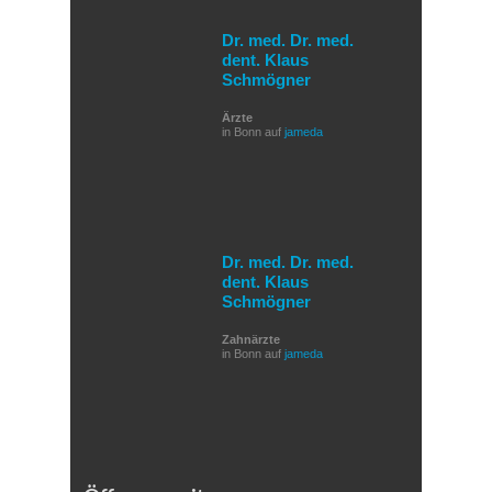
Dr. med. Dr. med.
dent. Klaus
Schmögner
Ärzte
in Bonn auf
jameda
Dr. med. Dr. med.
dent. Klaus
Schmögner
Zahnärzte
in Bonn auf
jameda