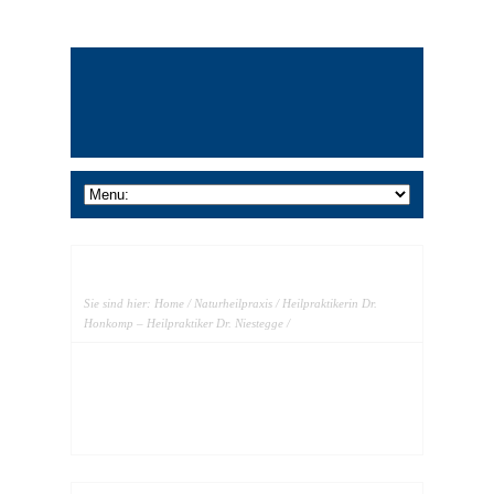
Sie sind hier:
Home
/
Naturheilpraxis
/
Heilpraktikerin Dr.
Honkomp – Heilpraktiker Dr. Niestegge
/