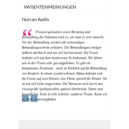
PATIENTENMEINUNGEN
Nurcan Aydin
Praxisorganisation sowie Beratung und
Behandlung des Patienten sind so, wie man es sich wünscht.
Vor der Behandlung werden alle notwendigen
Behandlungsschritte erläutert. Die Behandlungen erfolgen
äußerst akribisch und mit viel Sachverstand. Die Praxis
befindet sich auf dem modernsten Technikstand. Wir fühlen
uns in der Praxis sehr gut aufgehoben. Es gibt ein
kompetentes Ärzteteam - auch im Hinblick auf die Behandlung
von Kindern. In einem wunderschönen Altbau befindet sich
die Praxis auf zwei Ebenen, eine Ebene speziell für Kinder. Sie
ist mit viel Liebe eingerichtet. Die Wartezeit wird durch das
riesengroße Spieleparadies optimal überbrückt. Nettes und
freundliches Team in sehr schöner, sauberer Praxis. Kann ich
←
→
wirklich weiterempfehlen.