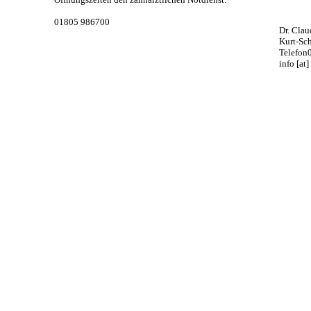
01805 986700
Dr. Cla
Kurt-Sc
Telefon
info [at