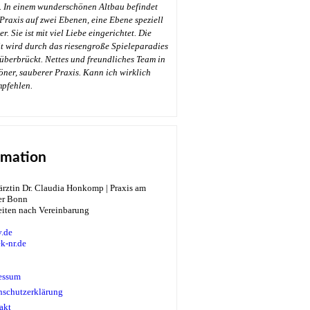
. In einem wunderschönen Altbau befindet
 Praxis auf zwei Ebenen, eine Ebene speziell
r. Sie ist mit viel Liebe eingerichtet. Die
t wird durch das riesengroße Spieleparadies
überbrückt. Nettes und freundliches Team in
öner, sauberer Praxis. Kann ich wirklich
→
mpfehlen.
rmation
eiten nach Vereinbarung
.de
k-nr.de
essum
nschutzerklärung
akt