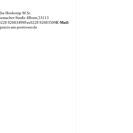
udia Honkomp M.Sc.
humacher-Straße 4
Bonn
,
53113
0228 92683499
Fax
0228 92683509
E-Mail:
] praxis-am-posttower.de