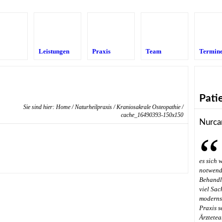
Leistungen
Praxis
Team
Termin
Pati
Sie sind hier:
Home
/
Naturheilpraxis
/
Kraniosakrale Osteopathie
/
cache_16490393-150x150
Nurca
es sich 
notwendi
Behandl
viel Sac
modernst
Praxis s
Ärztetea