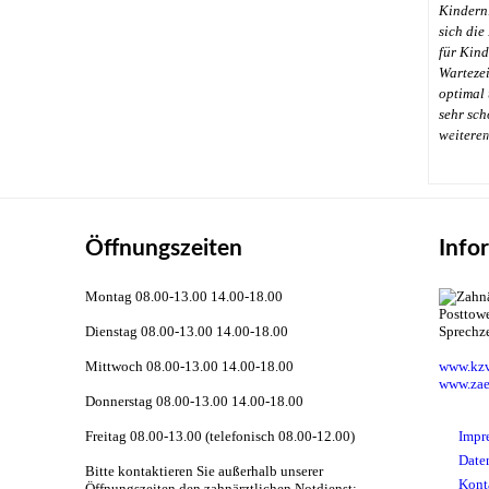
Kindern
sich die
für Kinde
Wartezei
optimal 
sehr sch
←
weitere
Öffnungszeiten
Info
Montag 08.00-13.00 14.00-18.00
Dienstag 08.00-13.00 14.00-18.00
Sprechz
Mittwoch 08.00-13.00 14.00-18.00
www.kzv
www.zae
Donnerstag 08.00-13.00 14.00-18.00
Freitag 08.00-13.00 (telefonisch 08.00-12.00)
Impr
Date
Bitte kontaktieren Sie außerhalb unserer
Kont
Öffnungszeiten den zahnärztlichen Notdienst: