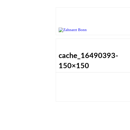
cache_16490393-
150×150