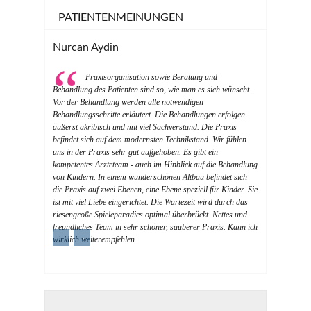
PATIENTENMEINUNGEN
Nurcan Aydin
Praxisorganisation sowie Beratung und
Behandlung des Patienten sind so, wie man es sich wünscht.
Vor der Behandlung werden alle notwendigen
Behandlungsschritte erläutert. Die Behandlungen erfolgen
äußerst akribisch und mit viel Sachverstand. Die Praxis
befindet sich auf dem modernsten Technikstand. Wir fühlen
uns in der Praxis sehr gut aufgehoben. Es gibt ein
kompetentes Ärzteteam - auch im Hinblick auf die Behandlung
von Kindern. In einem wunderschönen Altbau befindet sich
die Praxis auf zwei Ebenen, eine Ebene speziell für Kinder. Sie
ist mit viel Liebe eingerichtet. Die Wartezeit wird durch das
riesengroße Spieleparadies optimal überbrückt. Nettes und
freundliches Team in sehr schöner, sauberer Praxis. Kann ich
←
→
wirklich weiterempfehlen.