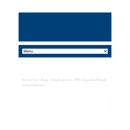
Sie sind hier:
Home
/
Naturheilpraxis
/
PRP- Eigenblut PlasmA
Schmerztherapie
/