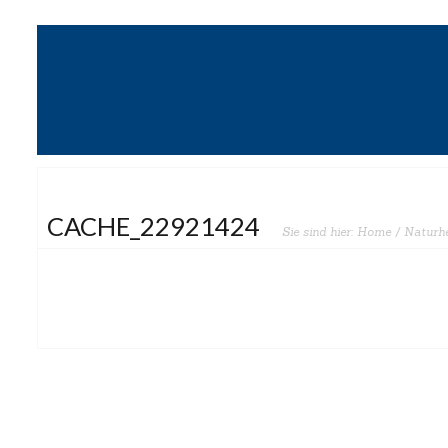
CACHE_22921424
Sie sind hier:
Home
/
Naturhe