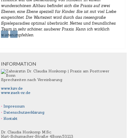
wunderschönen Altbau befindet sich die Praxis auf zwei
Ebenen, eine Ebene speziell für Kinder. Sie ist mit viel Liebe
eingerichtet. Die Wartezeit wird durch das riesengroße
Spieleparadies optimal überbrückt. Nettes und freundliches
Team in sehr schöner, sauberer Praxis. Kann ich wirklich
←
→
weiterempfehlen.
INFORMATION
Sprechzeiten nach Vereinbarung
www.kzv.de
www.zaek-nr.de
Impressum
Datenschutzerklärung
Kontakt
Dr. Claudia Honkomp M.Sc.
Kurt-Schumacher-Straße 4
Bonn
,
53113