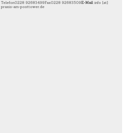
Telefon
0228 92683499
Fax
0228 92683509
E-Mail:
info [at]
praxis-am-posttower.de