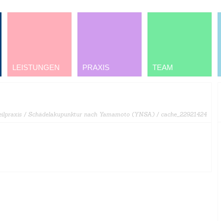
LEISTUNGEN
PRAXIS
TEAM
ilpraxis
/
Schädelakupunktur nach Yamamoto (YNSA)
/ cache_22921424