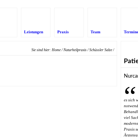
Leistungen
Praxis
Team
Termin
Sie sind hier:
Home
/
Naturheilpraxis
/
Schüssler Salze
/
Pati
Nurca
es sich 
notwendi
Behandl
viel Sac
modernst
Praxis s
Ärztetea