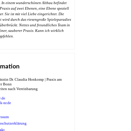
. In einem wunderschönen Altbau befindet
 Praxis auf zwei Ebenen, eine Ebene speziell
r. Sie ist mit viel Liebe eingerichtet. Die
t wird durch das riesengroße Spieleparadies
überbrückt. Nettes und freundliches Team in
öner, sauberer Praxis. Kann ich wirklich
→
mpfehlen.
rmation
eiten nach Vereinbarung
.de
k-nr.de
essum
nschutzerklärung
akt