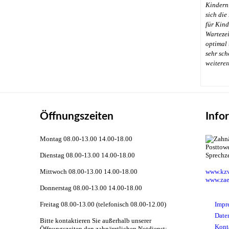
Kindern
sich die
für Kinde
Wartezei
optimal 
sehr sch
←
weitere
Öffnungszeiten
Info
Montag 08.00-13.00 14.00-18.00
Dienstag 08.00-13.00 14.00-18.00
Sprechz
Mittwoch 08.00-13.00 14.00-18.00
www.kzv
www.zae
Donnerstag 08.00-13.00 14.00-18.00
Freitag 08.00-13.00 (telefonisch 08.00-12.00)
Impr
Date
Bitte kontaktieren Sie außerhalb unserer
Kont
Öffnungszeiten den zahnärztlichen Notdienst: