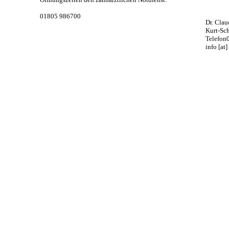
01805 986700
Dr. Cla
Kurt-Sc
Telefon
info [at