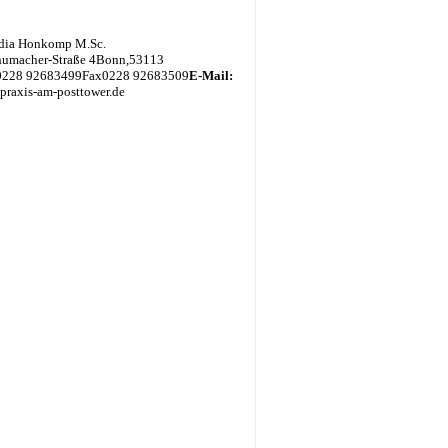
udia Honkomp M.Sc.
humacher-Straße 4
Bonn
,
53113
0228 92683499
Fax
0228 92683509
E-Mail:
] praxis-am-posttower.de