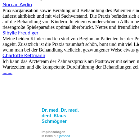
Nurcan Aydin
Praxisorganisation sowie Beratung und Behandlung des Patienten sin
äußerst akribisch und mit viel Sachverstand. Die Praxis befindet sic
auf die Behandlung von Kindern. In einem wunderschönen Altbau befind
riesengroße Spieleparadies optimal überbrückt. Nettes und freundlich
Sibylle Freudiger
Meine beiden Kinder und ich sind von Beginn an Patienten bei der P
angeht. Zusätzlich ist die Praxis traumhaft schön, bunt und mit viel 
wenn man bei der Behandlung vielleicht gezwungener Weise etwas gequ
Charlotte Kettmann
Ich kann das Ärzteteam der Zahnarztpraxis am Posttower mit seinen
Wartezeiten und die kompetente Durchführung der Behandlungen zeigen
←
→
Dr. med. Dr. med.
dent. Klaus
Schmögner
Implantologen
in Bonn auf
jameda