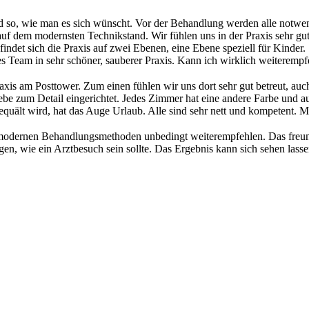
d so, wie man es sich wünscht. Vor der Behandlung werden alle notwen
h auf dem modernsten Technikstand. Wir fühlen uns in der Praxis sehr g
et sich die Praxis auf zwei Ebenen, eine Ebene speziell für Kinder. Si
es Team in sehr schöner, sauberer Praxis. Kann ich wirklich weiterempf
raxis am Posttower. Zum einen fühlen wir uns dort sehr gut betreut, a
Liebe zum Detail eingerichtet. Jedes Zimmer hat eine andere Farbe und a
ält wird, hat das Auge Urlaub. Alle sind sehr nett und kompetent. Mit
 modernen Behandlungsmethoden unbedingt weiterempfehlen. Das freun
, wie ein Arztbesuch sein sollte. Das Ergebnis kann sich sehen lasse