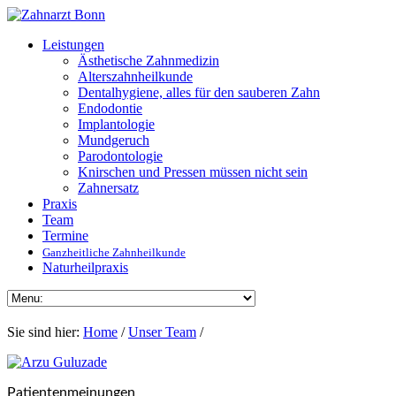
Leistungen
Ästhetische Zahnmedizin
Alterszahnheilkunde
Dentalhygiene, alles für den sauberen Zahn
Endodontie
Implantologie
Mundgeruch
Parodontologie
Knirschen und Pressen müssen nicht sein
Zahnersatz
Praxis
Team
Termine
Ganzheitliche Zahnheilkunde
Naturheil­praxis
Sie sind hier:
Home
/
Unser Team
/
Patientenmeinungen