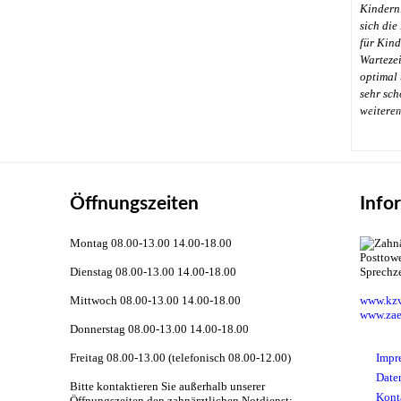
Kindern
sich die
für Kinde
Wartezei
optimal 
sehr sch
←
weitere
Öffnungszeiten
Info
Montag 08.00-13.00 14.00-18.00
Dienstag 08.00-13.00 14.00-18.00
Sprechz
Mittwoch 08.00-13.00 14.00-18.00
www.kzv
www.zae
Donnerstag 08.00-13.00 14.00-18.00
Freitag 08.00-13.00 (telefonisch 08.00-12.00)
Impr
Date
Bitte kontaktieren Sie außerhalb unserer
Kont
Öffnungszeiten den zahnärztlichen Notdienst: