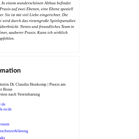
. In einem wunderschönen Altbau befindet
 Praxis auf zwei Ebenen, eine Ebene speziell
r. Sie ist mit viel Liebe eingerichtet. Die
t wird durch das riesengroße Spieleparadies
überbrückt. Nettes und freundliches Team in
öner, sauberer Praxis. Kann ich wirklich
→
mpfehlen.
rmation
eiten nach Vereinbarung
.de
k-nr.de
essum
nschutzerklärung
akt