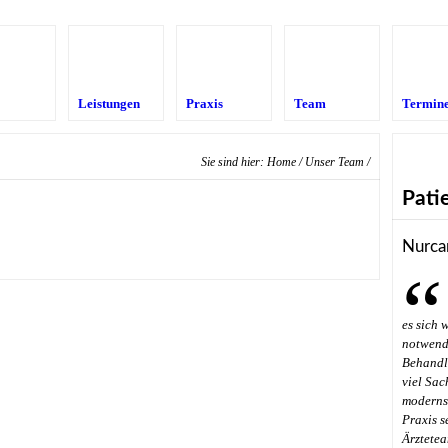
Leistungen
Praxis
Team
Termin
Sie sind hier:
Home
/
Unser Team
/
Pati
Nurca
es sich 
notwendi
Behandl
viel Sac
modernst
Praxis s
Ärztetea