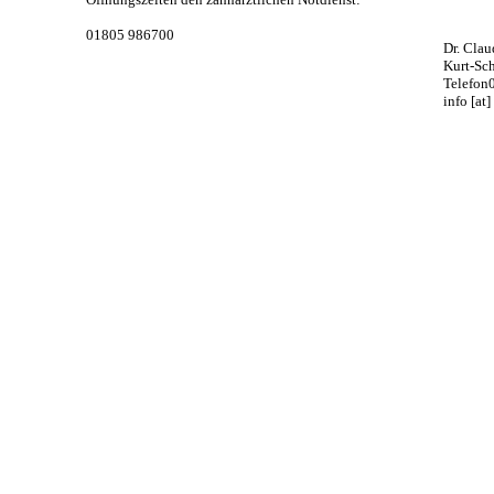
01805 986700
Dr. Cla
Kurt-Sc
Telefon
info [at