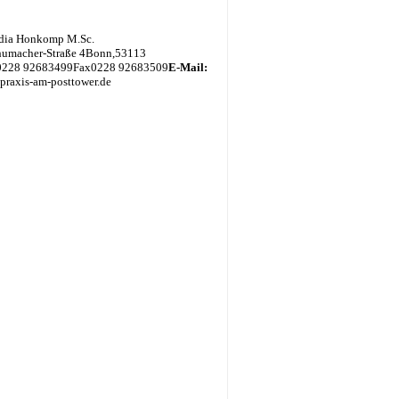
udia Honkomp M.Sc.
humacher-Straße 4
Bonn
,
53113
0228 92683499
Fax
0228 92683509
E-Mail:
] praxis-am-posttower.de