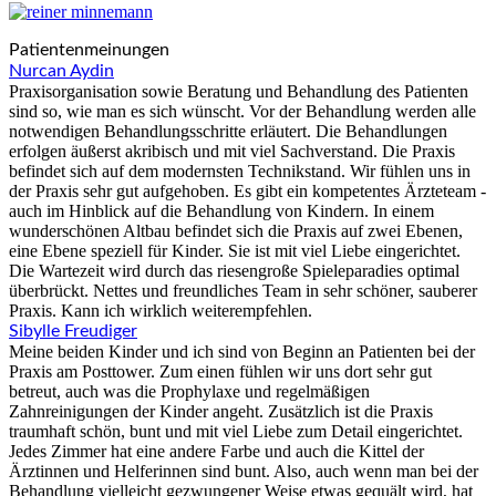
Patientenmeinungen
Nurcan Aydin
Praxisorganisation sowie Beratung und Behandlung des Patienten
sind so, wie man es sich wünscht. Vor der Behandlung werden alle
notwendigen Behandlungsschritte erläutert. Die Behandlungen
erfolgen äußerst akribisch und mit viel Sachverstand. Die Praxis
befindet sich auf dem modernsten Technikstand. Wir fühlen uns in
der Praxis sehr gut aufgehoben. Es gibt ein kompetentes Ärzteteam -
auch im Hinblick auf die Behandlung von Kindern. In einem
wunderschönen Altbau befindet sich die Praxis auf zwei Ebenen,
eine Ebene speziell für Kinder. Sie ist mit viel Liebe eingerichtet.
Die Wartezeit wird durch das riesengroße Spieleparadies optimal
überbrückt. Nettes und freundliches Team in sehr schöner, sauberer
Praxis. Kann ich wirklich weiterempfehlen.
Sibylle Freudiger
Meine beiden Kinder und ich sind von Beginn an Patienten bei der
Praxis am Posttower. Zum einen fühlen wir uns dort sehr gut
betreut, auch was die Prophylaxe und regelmäßigen
Zahnreinigungen der Kinder angeht. Zusätzlich ist die Praxis
traumhaft schön, bunt und mit viel Liebe zum Detail eingerichtet.
Jedes Zimmer hat eine andere Farbe und auch die Kittel der
Ärztinnen und Helferinnen sind bunt. Also, auch wenn man bei der
Behandlung vielleicht gezwungener Weise etwas gequält wird, hat