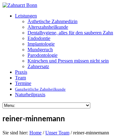
Leistungen
Ästhetische Zahnmedizin
Alterszahnheilkunde
Dentalhygiene, alles für den sauberen Zahn
Endodontie
Implantologie
Mundgeruch
Parodontologie
Knirschen und Pressen müssen nicht sein
Zahnersatz
Praxis
Team
Termine
Ganzheitliche Zahnheilkunde
Naturheil­praxis
reiner-minnemann
Sie sind hier:
Home
/
Unser Team
/ reiner-minnemann