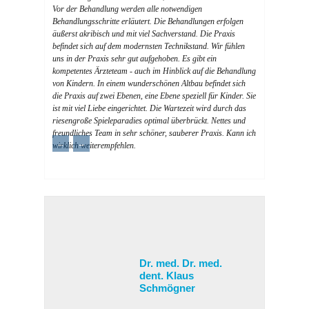
Vor der Behandlung werden alle notwendigen
Behandlungsschritte erläutert. Die Behandlungen erfolgen
äußerst akribisch und mit viel Sachverstand. Die Praxis
befindet sich auf dem modernsten Technikstand. Wir fühlen
uns in der Praxis sehr gut aufgehoben. Es gibt ein
kompetentes Ärzteteam - auch im Hinblick auf die Behandlung
von Kindern. In einem wunderschönen Altbau befindet sich
die Praxis auf zwei Ebenen, eine Ebene speziell für Kinder. Sie
ist mit viel Liebe eingerichtet. Die Wartezeit wird durch das
riesengroße Spieleparadies optimal überbrückt. Nettes und
freundliches Team in sehr schöner, sauberer Praxis. Kann ich
←
→
wirklich weiterempfehlen.
Dr. med. Dr. med.
dent. Klaus
Schmögner