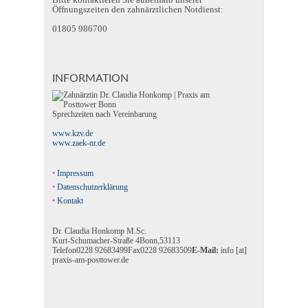
Öffnungszeiten den zahnärztlichen Notdienst:
01805 986700
INFORMATION
Sprechzeiten nach Vereinbarung
www.kzv.de
www.zaek-nr.de
Impressum
Datenschutzerklärung
Kontakt
Dr. Claudia Honkomp M.Sc.
Kurt-Schumacher-Straße 4
Bonn
,
53113
Telefon
0228 92683499
Fax
0228 92683509
E-Mail:
info [at]
praxis-am-posttower.de