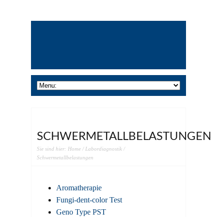
SCHWERMETALLBELASTUNGEN
Sie sind hier:
Home
/
Labordiagnostik
/
Schwermetallbelastungen
Aromatherapie
Fungi-dent-color Test
Geno Type PST