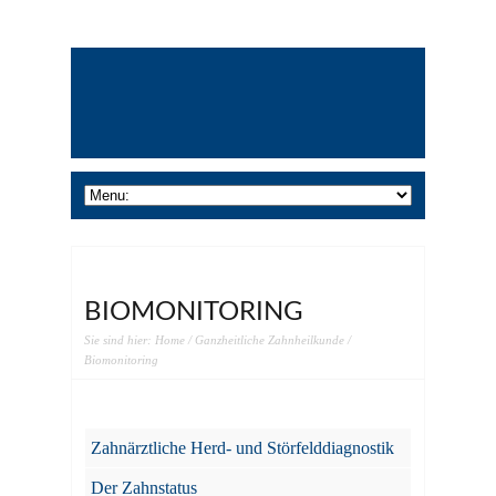
BIOMONITORING
Sie sind hier:
Home
/
Ganzheitliche Zahnheilkunde
/
Biomonitoring
Zahnärztliche Herd- und Störfelddiagnostik
Der Zahnstatus